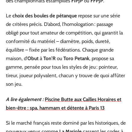
des championnats estampillés
FIPJP
ou
FFPJP
.
Le
choix des boules de pétanque
repose sur une série
de critères précis. D’abord, l’homologation : passage
obligé pour tout amateur de compétition, qui garantit la
conformité du matériel – diamètre, poids, dureté,
équilibre – fixée par les fédérations. Chaque grande
maison, d’
Obut
à
Ton’R
ou
Toro Petank
, propose sa
gamme, pensée pour tous les styles de jeu : pointeur,
tireur, joueur polyvalent, chacun y trouve de quoi affûter
son jeu.
A lire également :
Piscine Butte aux Cailles Horaires et
bien-être : spa, hammam et détente à Paris 13
Si le marché français reste dominé par les historiques, de
nouveaux venus comme
La Mariole
cassent les codes à