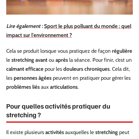
Lire également :
Sport le plus polluant du monde : quel
impact sur l'environnement ?
Cela se produit lorsque vous pratiquez de façon
régulière
le
stretching
avant
ou
après
la séance. Pour finir, c’est un
calmant efficace
pour les
douleurs chroniques
. Cela dit,
les
personnes âgées
peuvent en pratiquer pour gérer les
problèmes liés
aux
articulations
.
Pour quelles activités pratiquer du
stretching ?
Il existe plusieurs
activités
auxquelles le
stretching
peut